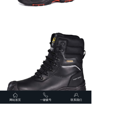
ꀇ
ꂅ
ꁘ
网站首页
一键拨号
联系我们
前一个：
H-9550高腰棉
ꄴ